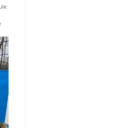
ule
e