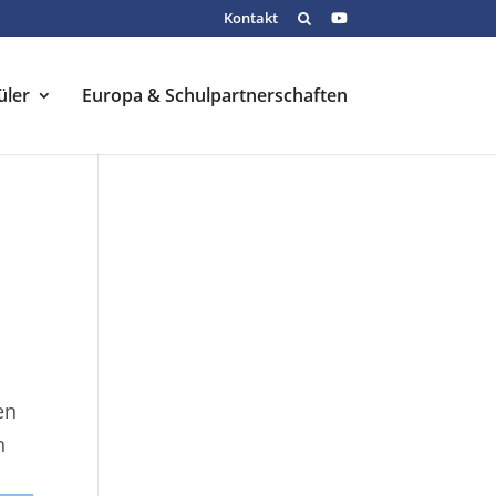
Kontakt
üler
Europa & Schulpartnerschaften
en
n